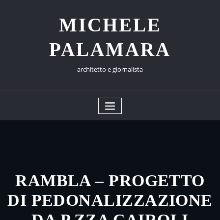
Skip
to
MICHELE
content
PALAMARA
architetto e giornalista
RAMBLA – PROGETTO
DI PEDONALIZZAZIONE
DA P.ZZA CAIROLI