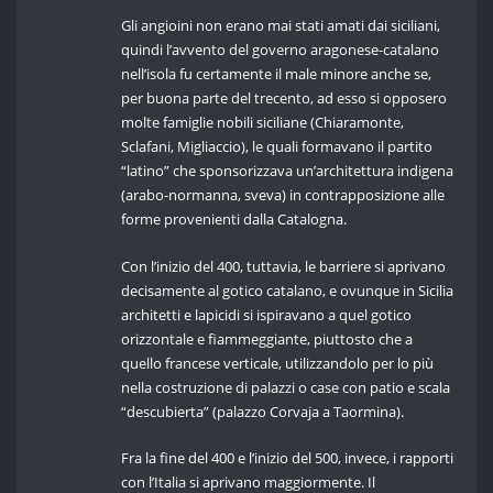
Gli angioini non erano mai stati amati dai siciliani,
quindi l’avvento del governo aragonese-catalano
nell’isola fu certamente il male minore anche se,
per buona parte del trecento, ad esso si opposero
molte famiglie nobili siciliane (Chiaramonte,
Sclafani, Migliaccio), le quali formavano il partito
“latino” che sponsorizzava un’architettura indigena
(arabo-normanna, sveva) in contrapposizione alle
forme provenienti dalla Catalogna.
Con l’inizio del 400, tuttavia, le barriere si aprivano
decisamente al gotico catalano, e ovunque in Sicilia
architetti e lapicidi si ispiravano a quel gotico
orizzontale e fiammeggiante, piuttosto che a
quello francese verticale, utilizzandolo per lo più
nella costruzione di palazzi o case con patio e scala
“descubierta” (palazzo Corvaja a Taormina).
Fra la fine del 400 e l’inizio del 500, invece, i rapporti
con l’Italia si aprivano maggiormente. Il