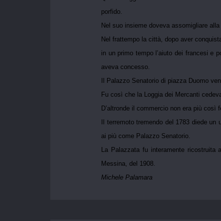
porfido.
Nel suo insieme doveva assomigliare alla L
Nel frattempo la città, dopo aver conquista
in un primo tempo l’aiuto dei francesi e po
aveva concesso.
Il Palazzo Senatorio di piazza Duomo veniv
Fu così che la Loggia dei Mercanti cedeva 
D’altronde il commercio non era più così f
Il terremoto tremendo del 1783 diede un 
ai più come Palazzo Senatorio.
La Palazzata fu interamente ricostruita 
Messina, del 1908.
Michele Palamara