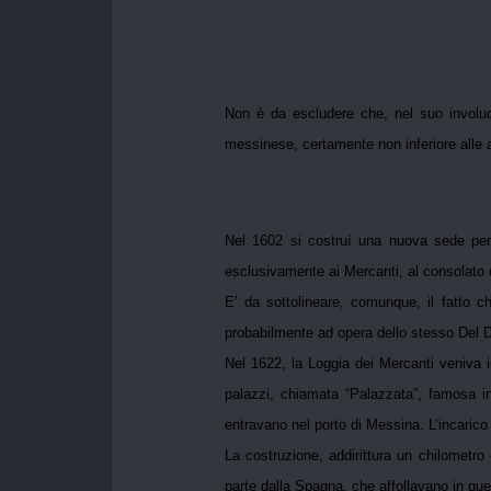
Non è da escludere che, nel suo involuc
messinese, certamente non inferiore alle a
Nel 1602 si costruì una nuova sede per 
esclusivamente ai Mercanti, al consolato d
E’ da sottolineare, comunque, il fatto 
probabilmente ad opera dello stesso Del 
Nel 1622, la Loggia dei Mercanti veniva in
palazzi, chiamata “Palazzata”, famosa in
entravano nel porto di Messina. L’incarico 
La costruzione, addirittura un chilometr
parte dalla Spagna, che affollavano in que