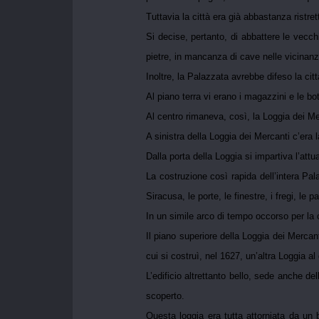
Tuttavia la città era già abbastanza ristr
Si decise, pertanto, di abbattere le vecchi
pietre, in mancanza di cave nelle vicinanz
Inoltre, la Palazzata avrebbe difeso la ci
Al piano terra vi erano i magazzini e le bot
Al centro rimaneva, così, la Loggia dei Me
A sinistra della Loggia dei Mercanti c’era 
Dalla porta della Loggia si impartiva l’att
La costruzione così rapida dell’intera Pala
Siracusa, le porte, le finestre, i fregi, le 
In un simile arco di tempo occorso per la 
Il piano superiore della Loggia dei Mercant
cui si costruì, nel 1627, un’altra Loggia al 
L’edificio altrettanto bello, sede anche d
scoperto.
Questa loggia era tutta attorniata da un 