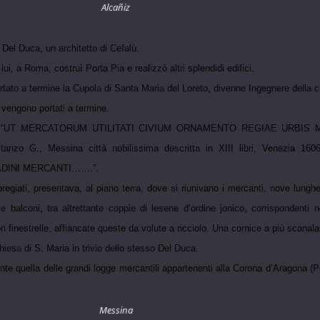
Alcañiz
 Del Duca, un architetto di Cefalù.
ui, a Roma, costruì Porta Pia e realizzò altri splendidi edifici.
tato a termine la Cupola di Santa Maria del Loreto, divenne Ingegnere della c
i vengono portati a termine.
ecitava: “UT MERCATORUM UTILITATI CIVIUM ORNAMENTO REGIAE UR
o G., Messina città nobilissima descritta in XIII libri, Venezia 1606
TADINI MERCANTI…….”.
 pregiati, presentava, al piano terra, dove si riunivano i mercanti, nove lungh
 balconi, tra altrettante coppie di lesene d’ordine jonico, corrispondenti n
n finestrelle, affiancate queste da volute a ricciolo. Una cornice a più scanal
iesa di S. Maria in trivio dello stesso Del Duca.
nte quella delle grandi logge mercantili appartenenti alla Corona d’Aragona 
Messina