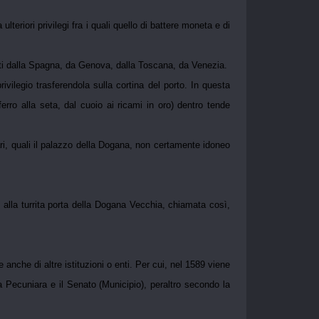
lteriori privilegi fra i quali quello di battere moneta e di
nti dalla Spagna, da Genova, dalla Toscana, da Venezia.
vilegio trasferendola sulla cortina del porto. In questa
ferro alla seta, dal cuoio ai ricami in oro) dentro tende
cari, quali il palazzo della Dogana, non certamente idoneo
to alla turrita porta della Dogana Vecchia, chiamata così,
anche di altre istituzioni o enti. Per cui, nel 1589 viene
Pecuniara e il Senato (Municipio), peraltro secondo la