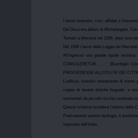
I lavori venivano, così, affidati a Giacomo
Del Duca era allievo di Michelangelo. Con l
Tornato a Messina nel 1589, dopo aver por
Nel 1599 i lavori della Loggia dei Mercant
All’ingresso una grande lapide r
CONSULERETUR……..” (Buonfiglio Costanz
PROVVEDESSE ALL’UTILITA’ DEI CIT
L’edificio, rivestito interamente di marmi
coppie di lesene doriche bugnate, e nove
sormontati da piccole nicchie centinate co
Questo schema ricordava l’interno della Ch
Praticamente questa tipologia, è prettame
importato dall’Italia.