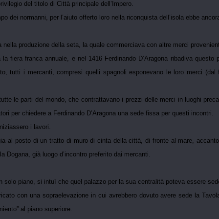
ilegio del titolo di Città principale dell’Impero.
 dei normanni, per l’aiuto offerto loro nella riconquista dell’isola ebbe ancora u
 nella produzione della seta, la quale commerciava con altre merci provenie
a la fiera franca annuale, e nel 1416 Ferdinando D’Aragona ribadiva questo pri
to, tutti i mercanti, compresi quelli spagnoli esponevano le loro merci (dal 
i tutte le parti del mondo, che contrattavano i prezzi delle merci in luoghi pre
ori per chiedere a Ferdinando D’Aragona una sede fissa per questi incontri.
ziassero i lavori.
ia al posto di un tratto di muro di cinta della città, di fronte al mare, accan
la Dogana, già luogo d’incontro preferito dai mercanti.
n solo piano, si intuì che quel palazzo per la sua centralità poteva essere sede 
icato con una sopraelevazione in cui avrebbero dovuto avere sede la Tavola 
miento” al piano superiore.