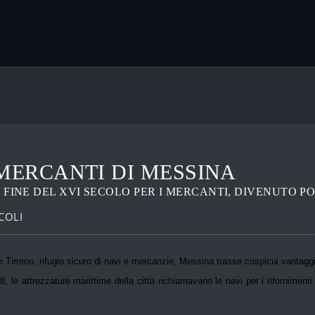
 MERCANTI DI MESSINA
A FINE DEL XVI SECOLO PER I MERCANTI, DIVENUTO P
COLI
o e Tirreno, rifugio sicuro di navi e mercanzie, Messina trasse cospicui vantagg
8, le attrezzature marittime della città richiamavano le navi per i rifornimenti