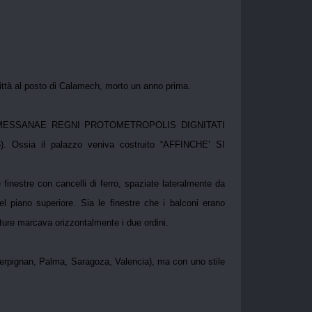
ittà al posto di Calamech, morto un anno prima.
BIS MESSANAE REGNI PROTOMETROPOLIS DIGNITATI
). Ossia il palazzo veniva costruito “AFFINCHE’ SI
e finestre con cancelli di ferro, spaziate lateralmente da
el piano superiore. Sia le finestre che i balconi erano
ature marcava orizzontalmente i due ordini.
(Perpignan, Palma, Saragoza, Valencia), ma con uno stile