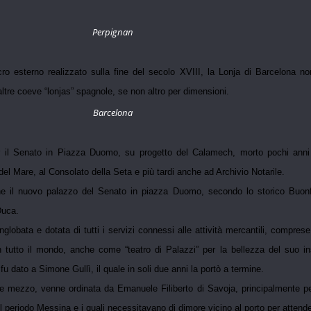
Perpignan
ro esterno realizzato sulla fine del secolo XVIII, la Lonja di Barcelona 
ltre coeve “lonjas” spagnole, se non altro per dimensioni.
Barcelona
il Senato in Piazza Duomo, su progetto del Calamech, morto pochi anni pr
el Mare, al Consolato della Seta e più tardi anche ad Archivio Notarile.
che il nuovo palazzo del Senato in piazza Duomo, secondo lo storico Buonfi
Duca.
globata e dotata di tutti i servizi connessi alle attività mercantili, compres
 tutto il mondo, anche come “teatro di Palazzi” per la bellezza del suo in
fu dato a Simone Gullì, il quale in soli due anni la portò a termine.
o e mezzo, venne ordinata da Emanuele Filiberto di Savoja, principalmente p
l periodo Messina e i quali necessitavano di dimore vicino al porto per attend