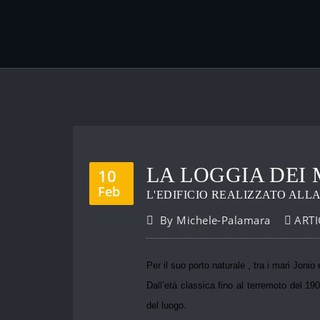
LA LOGGIA DEI
10
Feb
L'EDIFICIO REALIZZATO ALL
By
Michele-Palamara
ARTI
Per il suo porto naturale , tra i mari Joni
Dall’età classica fino al terremoto del 190
del luogo.