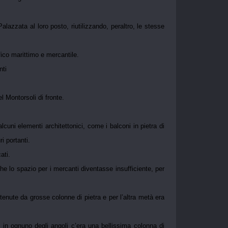
alazzata al loro posto, riutilizzando, peraltro, le stesse
fico marittimo e mercantile.
nti
l Montorsoli di fronte.
lcuni elementi architettonici, come i balconi in pietra di
i portanti.
ati.
che lo spazio per i mercanti diventasse insufficiente, per
stenute da grosse colonne di pietra e per l’altra metà era
d in ognuno degli angoli c’era una bellissima colonna di