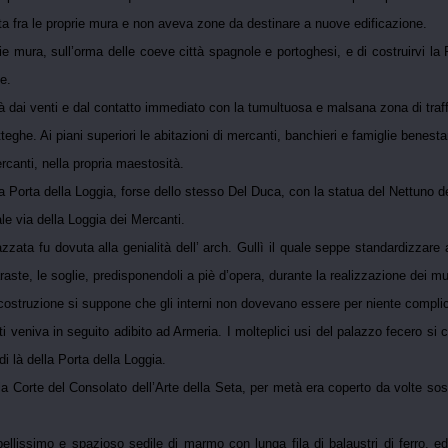
etta fra le proprie mura e non aveva zone da destinare a nuove edificazione.
e mura, sull’orma delle coeve città spagnole e portoghesi, e di costruirvi la P
e.
ttà dai venti e dal contatto immediato con la tumultuosa e malsana zona di traf
teghe. Ai piani superiori le abitazioni di mercanti, banchieri e famiglie benesta
rcanti, nella propria maestosità.
la Porta della Loggia, forse dello stesso Del Duca, con la statua del Nettuno de
uale via della Loggia dei Mercanti.
zzata fu dovuta alla genialità dell’ arch. Gullì il quale seppe standardizzare a
paraste, le soglie, predisponendoli a piè d’opera, durante la realizzazione dei mur
costruzione si suppone che gli interni non dovevano essere per niente complic
i veniva in seguito adibito ad Armeria. I molteplici usi del palazzo fecero si 
di là della Porta della Loggia.
ella Corte del Consolato dell’Arte della Seta, per metà era coperto da volte so
bellissimo e spazioso sedile di marmo con lunga fila di balaustri di ferro, e