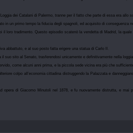
oggia dei Catalani di Palermo, tranne per il fatto che parte di essa era allo s
to in un primo tempo la fiducia degli spagnoli, ed acquisito di conseguenza notev
i il loro tradimento. Questo episodio scatenò la vendetta di Madrid, la quale gl
a abbattuto, e al suo posto fatta erigere una statua di Carlo II.
il suo sito al Senato, trasferendosi unicamente e definitivamente nella loggia
ervido, come alcuni anni prima, e la piccola sede vicina era più che sufficient
ulteriore colpo all’economia cittadina distruggendo la Palazzata e danneggia
ad opera di Giacomo Minutoli nel 1878, e fu nuovamente distrutta, e mai più 