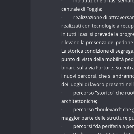
· introduzione di fasi semaforic
centrale di Foggia;
· realizzazione di attraversamen
realizzati con tecnologie a recup
In tutti i casi si prevede la pro
rilevano la presenza del pedone 
La storica condizione di segregaz
punto di vista della mobilità ped
binari, sulla via Fortore. Su ent
I nuovi percorsi, che si andranno
dei luoghi di lavoro presenti nel
· percorso “storico” che ruota 
architettoniche;
· percorso “boulevard” che gira
maggior parte delle strutture pub
· percorsi “da periferia a per