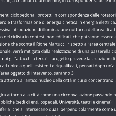
he, a chiamata o predefinite, in corrispondenza delle inters
ti ciclopedonali protetti in corrispondenza delle rotatorie 
ero e trasformazione di energia cinetica in energia elettrica.
gressiva introduzione di illuminazione notturna dell’area di a
o del ciclista in contesti non edificati, che potranno essere
ione che sconta il Rione Martucci, rispetto all’area centrale
onale, verrà mitigata dalla realizzazione di una passerella ci
rambi gli “attacchi a terra” il progetto prevede la creazione d
 ad unire a quelli esistenti e riqualificati, pensati dopo un’
l’area oggetto di intervento, saranno 3:
attorno all’antico nucleo della città in cui si concentrano
 attorno alla città come una circonvallazione passando per
bliche (sedi di enti, ospedali, Università, teatri e cinema);
iferia” che si intersecano quasi perpendicolarmente come 