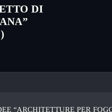
ETTO DI
TANA”
)
DEE “ARCHITETTURE PER FOGG