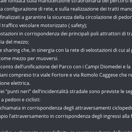
 fondata sulla manutenzione straordinaria dei percorsi esis
va configurazione di rete, e sulla realizzazione dei tratti manc
izzati a garantire la sicurezza della circolazione di pedoni 
 traffico veicolare motorizzato ( safety);
azioni in corrispondenza dei principali poli attrattori di t
dia del mezzo;
 sharing che, in sinergia con la rete di velostazioni di cui 
ta come mezzo per muoversi.
o conto dell’unificazione del Parco con i Campi Diomedei e la
liani compreso tra viale Fortore e via Romolo Caggese che res
one elettrica.
ei ”punti neri” dell’incidentalità stradale sono previste le se
a pedoni e ciclisti:
iamata in corrispondenza degli attraversamenti ciclopedona
pio l’attraversamento in corrispondenza degli ingressi alla f