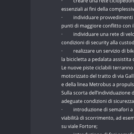
· creare una rete ciclopedonale
essenziali ai fini della complessi
· individuare provvedimenti final
punti di maggiore conflitto con il
· individuare una rete di velost
condizioni di security alla custo
· realizzare un servizio di bike
la bicicletta a pedalata assisti
Le nuove piste ciclabili terrann
motorizzato del tratto di via Gal
e della linea Metrobus a propulsi
Sulla scorta dell’individuazione d
adeguate condizioni di sicurezza 
· introduzione di semafori a ch
viabilità di scorrimento, ad esem
su viale Fortore;