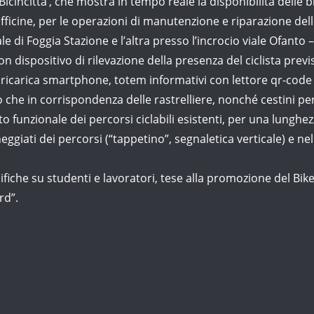
icincittà’, che mostra in tempo reale la disponibilità delle bic
officine, per le operazioni di manutenzione e riparazione dell
 di Foggia Stazione e l’altra presso l’incrocio viale Ofanto 
con dispositivo di rilevazione della presenza del ciclista prev
 ricarica smartphone, totem informativi con lettore qr-code 
o che in corrispondenza delle rastrelliere, nonché cestini per
to funzionale dei percorsi ciclabili esistenti, per una lunghe
ggiati dei percorsi (“tappetino”, segnaletica verticale) e nel
cifiche su studenti e lavoratori, tese alla promozione del Bik
rd”.