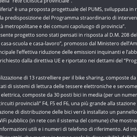
ella “rete ciclistica provinciale”.
iferia” è una proposta progettuale del PUMS, sviluppata in 
 la predisposizione del Programma straordinario di intervent
ittà metropolitane e dei comuni capoluogo di provincia”.
presente progetto sono stati pensati in risposta al D.M. 208
e casa-scuola e casa-lavoro”, promosso dal Ministero dell’Amb
cipale l’effettiva riduzione delle emissioni inquinanti e l’
ichiesto dalla direttiva UE e riportato nei dettami del “Pr
lizzazione di 13 rastrelliere per il bike sharing, composte da 8
tati di sistemi di lettura delle tessere elettroniche e servom
a elettrica, composte da 30 posti bici in media (per un numero 
 “circuiti provinciali” F4, F5 ed F6, una più grande alla stazion
tazione di distribuzione delle bici verrà installato un pannell
iFi pubblico (in rete con il sistema del comune) che mostrer
e informazioni utili e i numeri di telefono di riferimento. Ad