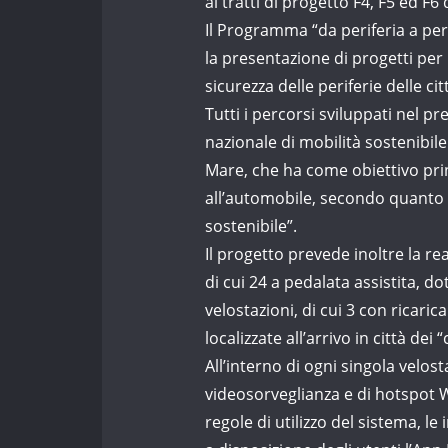
ai tratti di progetto F4, F5 ed F6 d
Il Programma “da periferia a per
la presentazione di progetti per
sicurezza delle periferie delle c
Tutti i percorsi sviluppati nel 
nazionale di mobilità sostenibil
Mare, che ha come obiettivo prin
all’automobile, secondo quanto r
sostenibile”.
Il progetto prevede inoltre la rea
di cui 24 a pedalata assistita, do
velostazioni, di cui 3 con ricaric
localizzate all’arrivo in città dei
All’interno di ogni singola velos
videosorveglianza e di hotspot W
regole di utilizzo del sistema, l