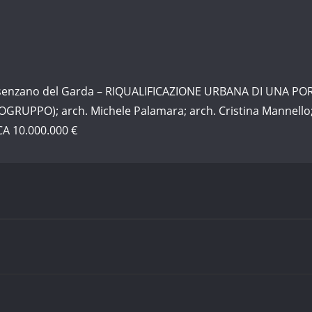
senzano del Garda – RIQUALIFICAZIONE URBANA DI UNA PO
OGRUPPO); arch. Michele Palamara; arch. Cristina Mannello;
A 10.000.000 €
t © 2026 | Powered by
WordPress
|
Architect Studio theme by
T